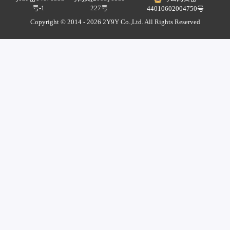
号-1
227号
44010602004750号
Copyright © 2014 - 2026 2Y9Y Co.,Ltd. All Rights Reserved