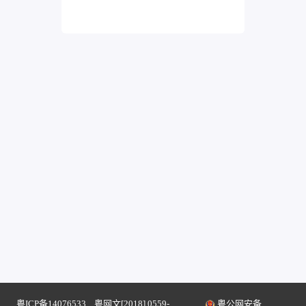
粤ICP备14076533
粤网文[2018] 0559-
粤公网安备