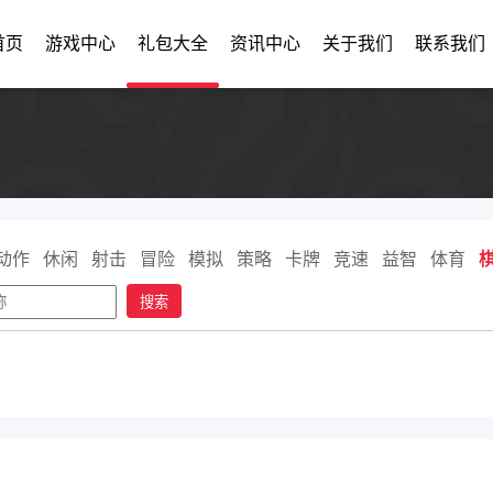
首页
游戏中心
礼包大全
资讯中心
关于我们
联系我们
动作
休闲
射击
冒险
模拟
策略
卡牌
竞速
益智
体育
搜索