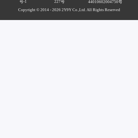
号-1
227号
44010602004750号
Copyright © 2014 - 2026 2Y9Y Co.,Ltd. All Rights Reserved