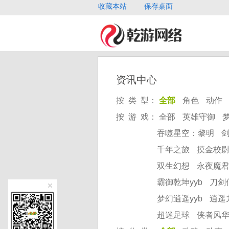
收藏本站
保存桌面
资讯中心
按 类 型：
全部
角色
动作
按 游 戏：
全部
英雄守御
吞噬星空：黎明
千年之旅
摸金校
双生幻想
永夜魔
霸御乾坤yyb
刀剑
梦幻逍遥yyb
逍遥
超迷足球
侠者风