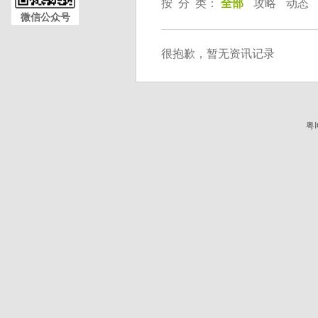
按 分 类：
全部
攻略
动态
微信公众号
很抱歉，暂无资讯记录
粤I