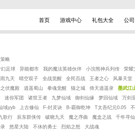
首页
游戏中心
礼包大全
公司
策略
梦幻足球
异能都市
我的魔法英雄伙伴
小浣熊神兵列传
荣耀
剑雨九天
晴空双子
全战觉醒
全民百战
王者之心
风暴天堂
尉之伏魔殿
逍遥蜀山
拳魂觉醒
猫之城
倚天逍遥录
墨武江
君
迷你军团
诸世王者
九梦仙域
御剑仙缘
梦回仙域
万剑至
仙域yyb
上古修仙
F-封灵诀
B-霸御乾坤
T太吾纪元0.05
九歌行
辰东群侠传
破晓九天
魔之序曲
魔盒之战
千年寻仙
华录
悠星大陆
不休的勇士
烈焰之怒
大战魂