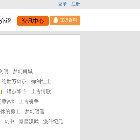
登录
注册
介绍
资讯中心
文明
梦幻甬城
绝世万剑录
御剑红尘
山
锚点降临
上古情歌
尊yyb
上古纷争
不休的勇士
梦幻逍遥
剑中
秦皇汉武
漫斗纪元