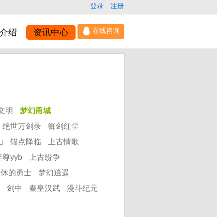
登录
注册
介绍
资讯中心
文明
梦幻甬城
绝世万剑录
御剑红尘
山
锚点降临
上古情歌
尊yyb
上古纷争
不休的勇士
梦幻逍遥
剑中
秦皇汉武
漫斗纪元