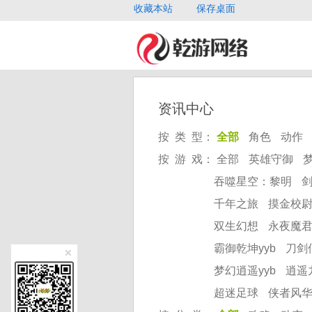
收藏本站
保存桌面
资讯中心
按 类 型：
全部
角色
动作
按 游 戏：
全部
英雄守御
吞噬星空：黎明
千年之旅
摸金校
双生幻想
永夜魔
霸御乾坤yyb
刀剑
梦幻逍遥yyb
逍遥
超迷足球
侠者风