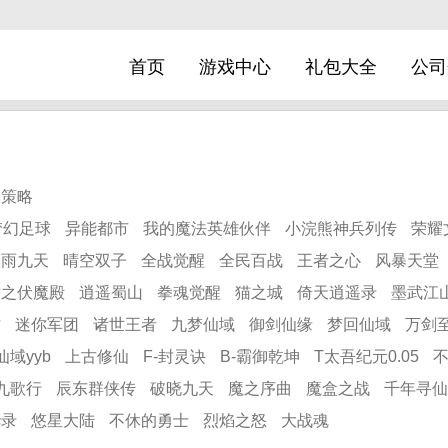
首页
游戏中心
礼包大全
公司
策略
梦幻足球
异能都市
我的魔法英雄伙伴
小浣熊神兵列传
荣耀
剑雨九天
晴空双子
全战觉醒
全民百战
王者之心
风暴天堂
尉之伏魔殿
逍遥蜀山
拳魂觉醒
猫之城
倚天逍遥录
墨武江
君
迷你军团
诸世王者
九梦仙域
御剑仙缘
梦回仙域
万剑至
仙域yyb
上古修仙
F-封灵诀
B-霸御乾坤
T太吾纪元0.05
九歌行
辰东群侠传
破晓九天
魔之序曲
魔盒之战
千年寻仙
华录
悠星大陆
不休的勇士
烈焰之怒
大战魂