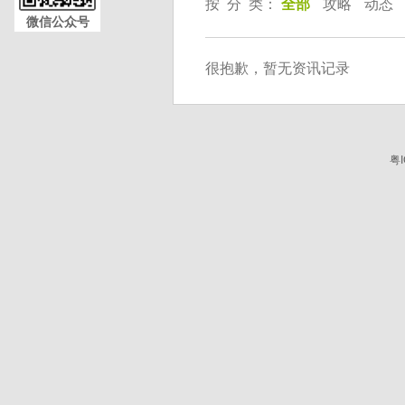
按 分 类：
全部
攻略
动态
微信公众号
很抱歉，暂无资讯记录
粤I